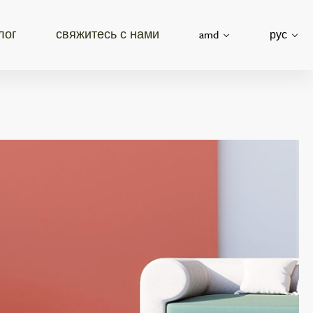
лог
свяжитесь с нами
amd
рус