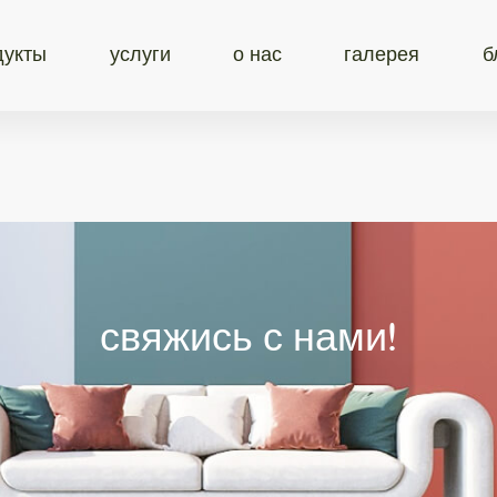
дукты
услуги
о нас
галерея
б
свяжись с нами!