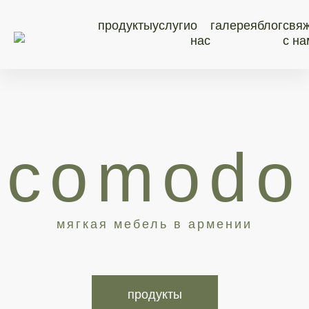
продукты
услуги
о
галерея
блог
свя
нас
с на
comodo
мягкая мебель в армении
продукты