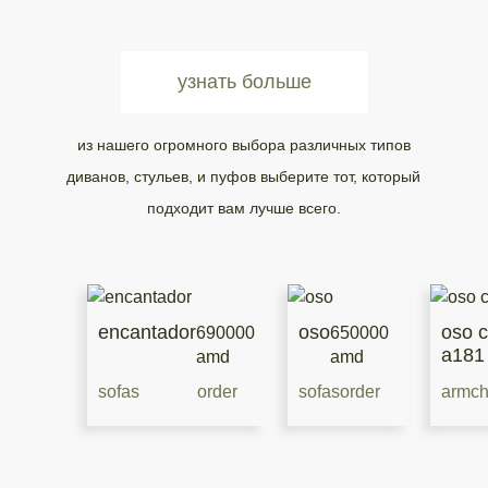
бестселлеры
узнать больше
из нашего огромного выбора различных типов
диванов, стульев, и пуфов выберите тот, который
подходит вам лучше всего.
encantador
oso
oso c
690000
650000
a181
amd
amd
sofas
order
sofas
order
armch